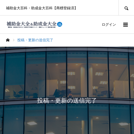
SEARCH
補助金大百科・助成金大百科【商標登録済】
ログイン
投稿・更新の送信完了
ホーム
投稿・更新の送信完了